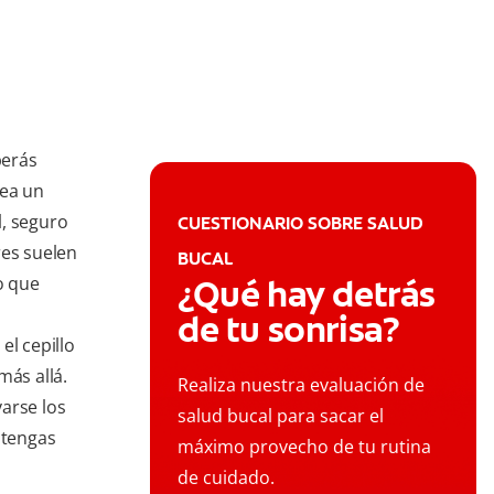
berás
sea un
l, seguro
CUESTIONARIO SOBRE SALUD
res suelen
BUCAL
o que
¿Qué hay detrás
de tu sonrisa?
el cepillo
más allá.
Realiza nuestra evaluación de
arse los
salud bucal para sacar el
 tengas
máximo provecho de tu rutina
de cuidado.