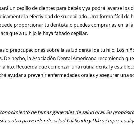
ará un cepillo de dientes para bebés y ya podrá lavarse los d
dicamente la efectividad de su cepillado. Una forma fácil de h
s puede proporcionar tu dentista o puedes comprarlas en la f
ca que a tu hijo le haya faltado cepillar.
s o preocupaciones sobre la salud dental de tu hijo. Los ni
. De hecho, la Asociación Dental Americana recomienda que 
er añito. Recuerda que comenzar una rutina dental y estable
drá ayudar a prevenir enfermedades orales y asegurar una s
 conocimiento de temas generales de salud oral. Su propósito n
tista u otro proveedor de salud Calificado y Dile siempre cua