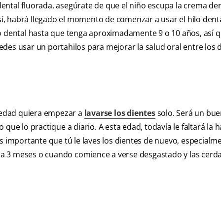
ental fluorada, asegúrate de que el niño escupa la crema den
sí, habrá llegado el momento de comenzar a usar el hilo denta
lo dental hasta que tenga aproximadamente 9 o 10 años, así 
des usar un portahilos para mejorar la salud oral entre los d
e edad quiera empezar a
lavarse los dientes
solo. Será un bu
que lo practique a diario. A esta edad, todavía le faltará la h
es importante que tú le laves los dientes de nuevo, especialm
cada 3 meses o cuando comience a verse desgastado y las cerd