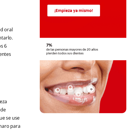
¡Empieza ya mismo!
d oral
tarlo.
os 6
entes
reza
 de
ue se use
haro para