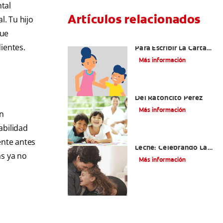
tal
Artículos relacionados
l. Tu hijo
que
Ideas Recomendadas
ientes.
Para Escribir La Carta
Al Ratón Pérez Y
Más información
Cumplir Las Fantasías
De Su Hijo/A
Cómo Montar Un Kit
Del Ratoncito Pérez
Más información
en
abilidad
Adiós Dientes De
ente antes
Leche: Celebrando La
as ya no
Última Visita Del
Más información
Ratoncito Pérez