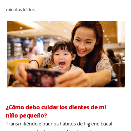
CHEQUEO DE SALUD BUCAL
minutos leídos
SELECCIÓN DE PRODUCTOS
PARA PROFESIONALES
CUPONES
CO (ES)
SUSCRÍBETE
¿Cómo debo cuidar los dientes de mi
niño pequeño?
Transmitiéndole buenos hábitos de higiene bucal