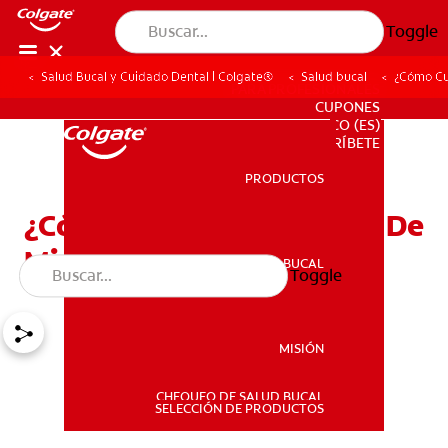
Toggle
Salud Bucal y Cuidado Dental | Colgate®
Salud bucal
¿Cómo Cu
PARA PROFESIONALES
CUPONES
CO (ES)
SUSCRÍBETE
PRODUCTOS
PRODUCTOS
¿Cómo Cuido Los Dientes De
Mi Niño Pequeño?
SALUD BUCAL
Toggle
SALUD BUCAL
MISIÓN
CHEQUEO DE SALUD BUCAL
MISIÓN
SELECCIÓN DE PRODUCTOS