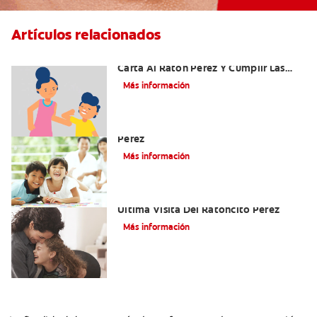
Artículos relacionados
Ideas Recomendadas Para Escribir La
Carta Al Ratón Pérez Y Cumplir Las
Fantasías De Su Hijo/A
Más información
Cómo Montar Un Kit Del Ratoncito
Pérez
Más información
Adiós Dientes De Leche: Celebrando La
Última Visita Del Ratoncito Pérez
Más información