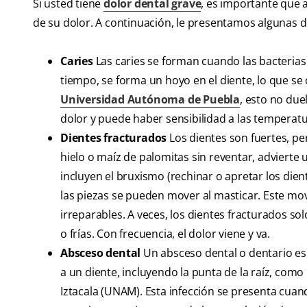
Si usted tiene
dolor dental grave
, es importante que a
de su dolor. A continuación, le presentamos algunas d
Caries
Las caries se forman cuando las bacterias
tiempo, se forma un hoyo en el diente, lo que se
Universidad Autónoma de Puebla
, esto no du
dolor y puede haber sensibilidad a las temperatur
Dientes fracturados
Los dientes son fuertes, p
hielo o maíz de palomitas sin reventar, advierte u
incluyen el bruxismo (rechinar o apretar los die
las piezas se pueden mover al masticar. Este mov
irreparables. A veces, los dientes fracturados s
o frías. Con frecuencia, el dolor viene y va.
Absceso dental
Un absceso dental o dentario es
a un diente, incluyendo la punta de la raíz, com
Iztacala (UNAM). Esta infección se presenta cuando