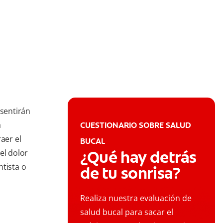
sentirán
a
CUESTIONARIO SOBRE SALUD
aer el
BUCAL
¿Qué hay detrás
el dolor
ntista o
de tu sonrisa?
Realiza nuestra evaluación de
salud bucal para sacar el