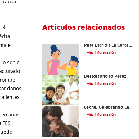
la causa
Artículos relacionados
 el
rita
Ideas Recomendadas
ta el
Para Escribir La Carta
Al Ratón Pérez Y
Más información
Cumplir Las Fantasías
De Su Hijo/A
lo son el
Cómo Montar Un Kit
racturado
Del Ratoncito Pérez
e rompe,
Más información
usar daños
calientes
Adiós Dientes De
Leche: Celebrando La
Última Visita Del
 cercanas
Más información
Ratoncito Pérez
a FES
 puede