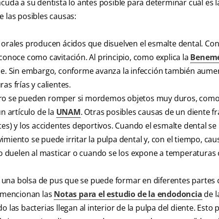
cuda a su dentista lo antes posible para determinar cuál es 
e las posibles causas:
 orales producen ácidos que disuelven el esmalte dental. Con
 conoce como cavitación. Al principio, como explica la
Benemé
ele. Sin embargo, conforme avanza la infección también aumen
as frías y calientes.
ero se pueden romper si mordemos objetos muy duros, como 
n artículo de la
UNAM
. Otras posibles causas de un diente f
ntes) y los accidentes deportivos. Cuando el esmalte dental s
imiento se puede irritar la pulpa dental y, con el tiempo, ca
olo duelen al masticar o cuando se los expone a temperaturas 
 una bolsa de pus que se puede formar en diferentes partes
o mencionan las
Notas para el estudio de la endodoncia
de l
 las bacterias llegan al interior de la pulpa del diente. Esto