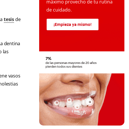
máximo provecho de tu rutina
de cuidado.
na
tesis
de
¡Empieza ya mismo!
La dentina
 las
iene vasos
molestias