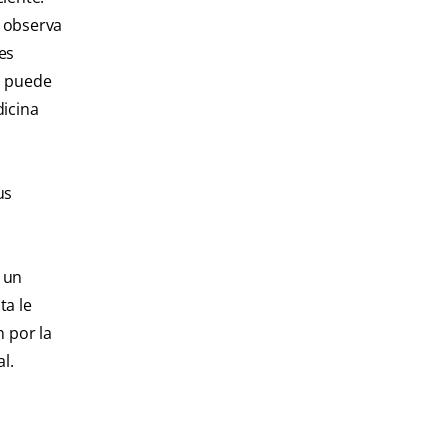
, observa
es
, puede
dicina
us
 un
ta le
n por la
l.