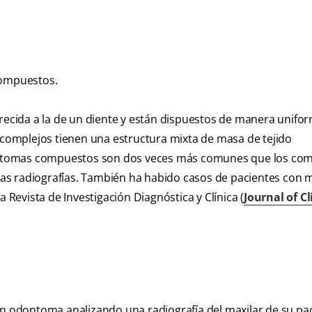
compuestos.
cida a la de un diente y están dispuestos de manera unifor
omplejos tienen una estructura mixta de masa de tejido
odontomas compuestos son dos veces más comunes que los com
s radiografías. También ha habido casos de pacientes con m
evista de Investigación Diagnóstica y Clínica (
Journal of Cl
un odontoma analizando una radiografía del maxilar de su pac