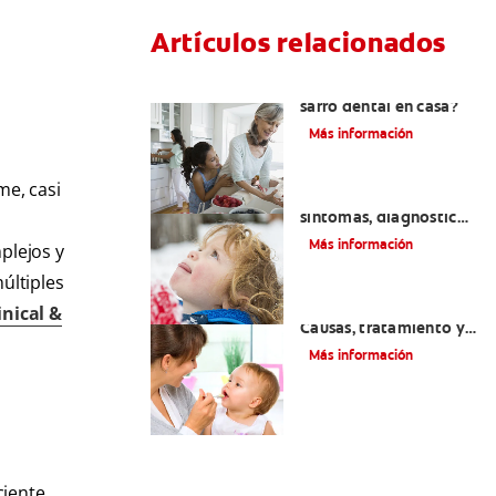
Artículos relacionados
¿Se puede eliminar el
sarro dental en casa?
Más información
me, casi
Macroglosia: Causas,
síntomas, diagnóstico
y tratamiento
Más información
plejos y
últiples
Dientes sin esmalte:
inical &
Causas, tratamiento y
cuidado
Más información
iente.