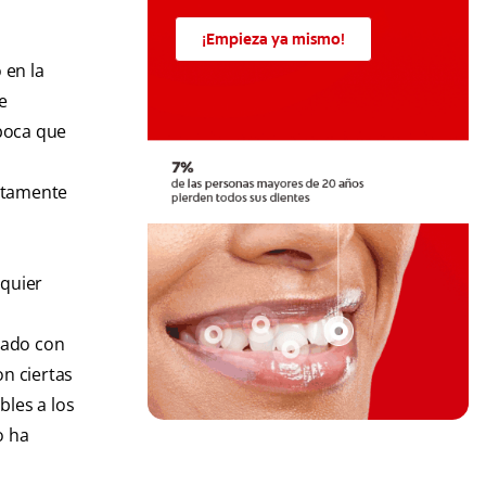
¡Empieza ya mismo!
 en la
e
 boca que
ntamente
lquier
ciado con
on ciertas
les a los
o ha