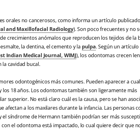
orales no cancerosos, como informa un artículo publicado
ral and Maxillofacial Radiology
). Son poco frecuentes y no s
 de crecimientos anómalos que reproducen los tejidos de la
esmalte, la dentina, el cemento y la
pulpa
. Según un artículo
st Indian Medical Journal, WIMJ
), los odontomas crecen le
 la cavidad bucal.
 tumores odontogénicos más comunes. Pueden aparecer a cua
4 y los 18 años. Los odontomas también son ligeramente más
ar superior. No está claro cuál es la causa, pero se han aso
 afectan a los maxilares durante la infancia. Las personas c
y el síndrome de Hermann también podrían ser más susceptib
o con el odontoma está impactado, lo cual quiere decir que n