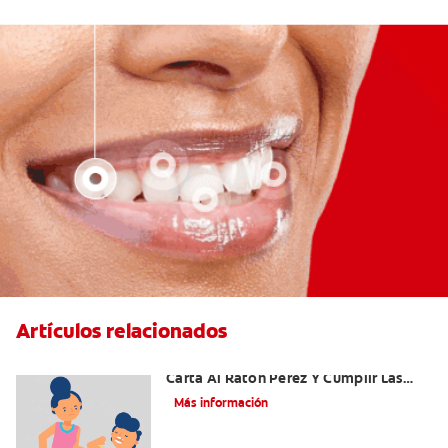
Artículos relacionados
Ideas Recomendadas Para Escribir La
Carta Al Ratón Pérez Y Cumplir Las
Fantasías De Su Hijo/A
Más información