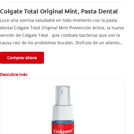
Colgate Total Original Mint, Pasta Dental
Luce una sonrisa saludable en todo momento con la pasta
dental Colgate Total Original Mint Prevención Activa, la nueva
versión de Colgate Total , que combate bacterias que son la
causa raíz de los problemas bucales. Disfruta de un aliento
fresco y mantén una salud bucal completa, gracias a la nueva
fórmula con desempeño superior**** de la pasta de dientes
Comprar ahora
Colgate Total que te ofrece 24 horas** de protección
antibacterial.
Descubra más
****Vs crema dental regular con flúor sin ingrediente
antibacterial.
**Con el cepillado 2 veces por día y uso continuo por 4
semanas.