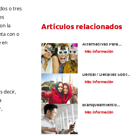
dos o tres
es
Artículos relacionados
on la
nta con o
¿Existen Otras
e en
Alternativas Para
Mejorar Mi Sonrisa?
Más información
¿Qué Es El Adhesivo
Dental? Detalles Sobre
Los Métodos Y Los
Más información
Procedimientos Del
Adhesivo Dental
s decir,
Mejorando Mi Sonrisa.
a
Blanqueamiento
,
Dental Y Carillas
Más información