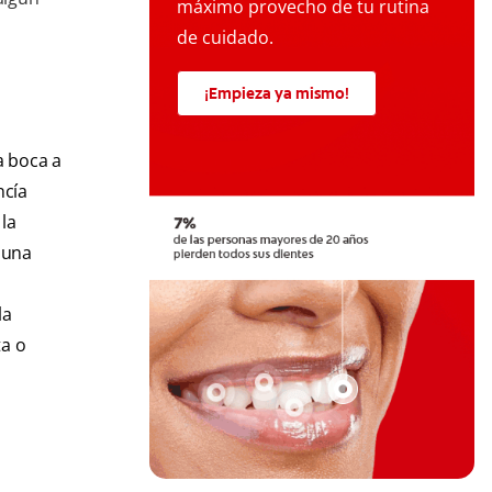
máximo provecho de tu rutina
de cuidado.
¡Empieza ya mismo!
a boca a
ncía
 la
 una
la
ta o