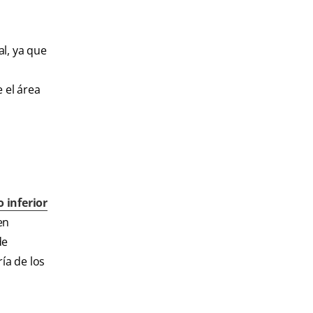
l, ya que
 el área
o inferior
en
de
ía de los