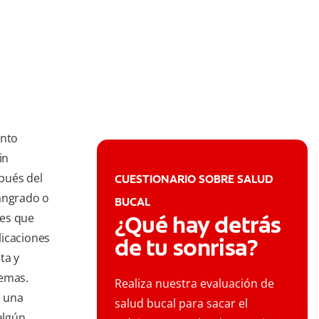
ento
in
pués del
CUESTIONARIO SOBRE SALUD
sangrado o
BUCAL
 es que
¿Qué hay detrás
licaciones
de tu sonrisa?
ta y
lemas.
Realiza nuestra evaluación de
e una
salud bucal para sacar el
algún