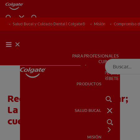
Salud Bucal y Cuidado Dental | Colgate®
Salud Bucal y Cuidado Dental | Colgate®
Misión
Misión
Compromiso de
Compromiso de
PARA PROFESIONALES
CUPONES
DÓNDE COMPRAR
PE (ES)
SUSCRÍBETE
PRODUCTOS
PRODUCTOS
Regreso del Sistema Molar;
La búsqueda del libro de
SALUD BUCAL
SALUD BUCAL
cuentos de Toofus
MISIÓN