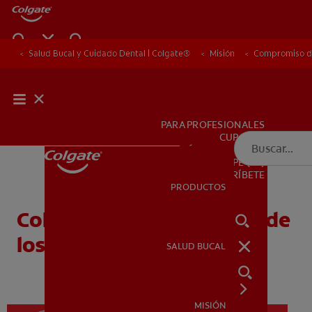
Salud Bucal y Cuidado Dental | Colgate®
Salud Bucal y Cuidado Dental | Colgate®
Misión
Misión
Compromiso de
Compromiso de
PARA PROFESIONALES
CUPONES
DÓNDE COMPRAR
PE (ES)
SUSCRÍBETE
PRODUCTOS
PRODUCTOS
Colorea a los Defensores de
los Dientes - Niños
SALUD BUCAL
SALUD BUCAL
MISIÓN