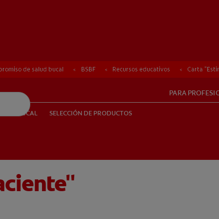
romiso de salud bucal
romiso de salud bucal
BSBF
BSBF
Recursos educativos
Recursos educativos
Carta "Est
Carta "Est
PARA PROFESI
UD BUCAL
SELECCIÓN DE PRODUCTOS
SALUD BUCAL
SELECCIÓN DE PRODUCTOS
aciente"
PE (ES)
SUSCRÍBETE