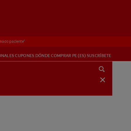
imado paciente"
imado paciente"
ONALES
CUPONES
DÓNDE COMPRAR
PE (ES)
SUSCRÍBETE