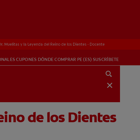
l Dr. Muelitas y la Leyenda del Reino de los Dientes - Docente
l Dr. Muelitas y la Leyenda del Reino de los Dientes - Docente
ONALES
CUPONES
DÓNDE COMPRAR
PE (ES)
SUSCRÍBETE
Reino de los Dientes