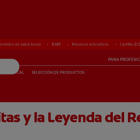
romiso de salud bucal
romiso de salud bucal
BSBF
BSBF
Recursos educativos
Recursos educativos
Cartilla: E
Cartilla: E
PARA PROFESI
UD BUCAL
SELECCIÓN DE PRODUCTOS
SALUD BUCAL
SELECCIÓN DE PRODUCTOS
litas y la Leyenda del 
PE (ES)
SUSCRÍBETE