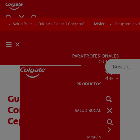
Salud Bucal y Cuidado Dental | Colgate®
Salud Bucal y Cuidado Dental | Colgate®
Misión
Misión
Compromiso de
Compromiso de
PARA PROFESIONALES
CUPONES
DÓNDE COMPRAR
PE (ES)
SUSCRÍBETE
PRODUCTOS
PRODUCTOS
Guía de actividades
Conviértete en un
SALUD BUCAL
SALUD BUCAL
Cepipótamo - Docente
MISIÓN