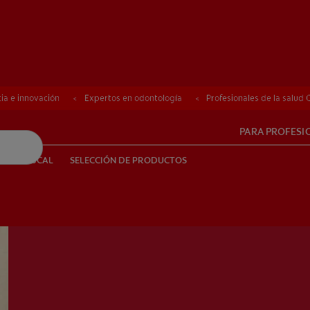
ia e innovación
Expertos en odontología
Profesionales de la salud
PARA PROFESI
UD BUCAL
SELECCIÓN DE PRODUCTOS
SALUD BUCAL
SELECCIÓN DE PRODUCTOS
PE (ES)
SUSCRÍBETE