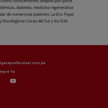
así como conocimientos amplios por parte
témicas, diabetes, medicina regenerativa
tular de numerosas patentes. La Dra. Payal
y Oncología en Corea del Sur y los EUA.
lgateprofesional.com.pe
mpre Ya