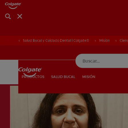
Salud Bucal y Cuidado Dental | Colgate®
Misión
Cienc
CHEQUEO DE SAL
CHEQUEO DE 
SALUD BUCAL
MISIÓN
PRODUCTOS
PRODUCTOS
SALUD BUCAL
MISIÓN
PARA PROFESIONALES
CUPONES
DÓNDE COMPRAR