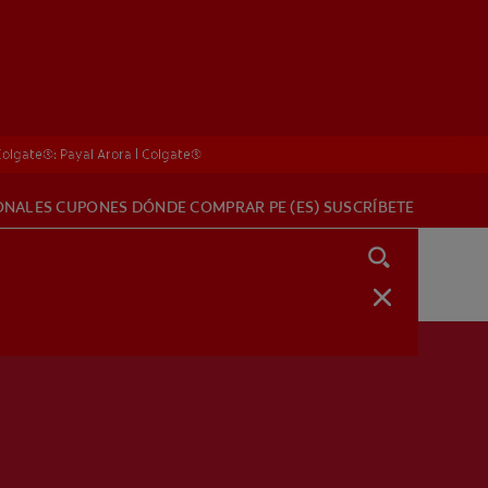
 Colgate®: Payal Arora | Colgate®
ONALES
CUPONES
DÓNDE COMPRAR
PE (ES)
SUSCRÍBETE