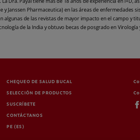
 La Dra. Payal tiene más de 18 años de experiencia en I+D, 
e y Janssen Pharmaceutica) en las áreas de enfermedades sis
 en algunas de las revistas de mayor impacto en el campo y ti
cnología de la India y obtuvo becas de posgrado en Virología 
CHEQUEO DE SALUD BUCAL
Co
SELECCIÓN DE PRODUCTOS
Co
SUSCRÍBETE
CONTÁCTANOS
PE (ES)