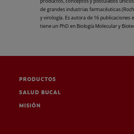
productos, conceptos y postulados únicos.
de grandes industrias farmacéuticas (Roch
y virología. Es autora de 16 publicaciones
tiene un PhD en Biología Molecular y Biote
PRODUCTOS
SALUD BUCAL
MISIÓN