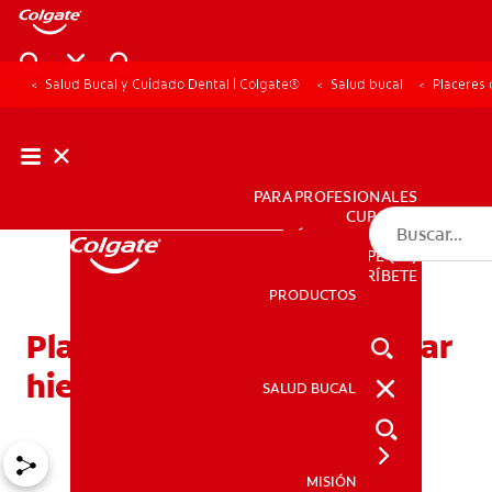
Salud Bucal y Cuidado Dental | Colgate®
Salud bucal
Placeres 
PARA PROFESIONALES
CUPONES
DÓNDE COMPRAR
PE (ES)
SUSCRÍBETE
PRODUCTOS
PRODUCTOS
Placeres culposos: Masticar
hielo y sus dientes
SALUD BUCAL
SALUD BUCAL
MISIÓN