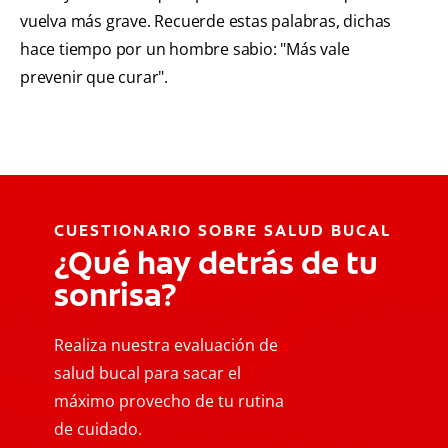
vuelva más grave. Recuerde estas palabras, dichas
hace tiempo por un hombre sabio: "Más vale
prevenir que curar".
CUESTIONARIO SOBRE SALUD BUCAL
¿Qué hay detrás de tu
sonrisa?
Realiza nuestra evaluación de
salud bucal para sacar el
máximo provecho de tu rutina
de cuidado.