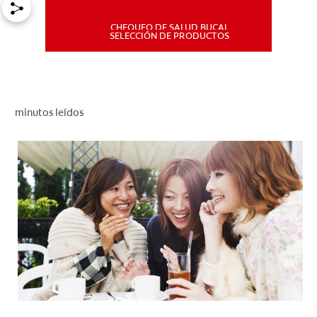
CHEQUEO DE SALUD BUCAL
MISIÓN
SELECCIÓN DE PRODUCTOS
CHEQUEO DE SALUD BUCAL
SELECCIÓN DE PRODUCTOS
minutos leídos
PARA PROFESIONALES
CUPONES
DÓNDE COMPRAR
PE (ES)
SUSCRÍBETE