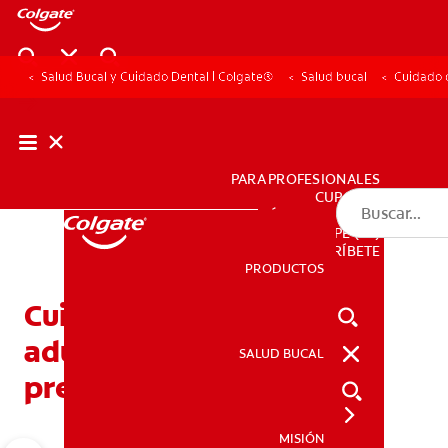
Salud Bucal y Cuidado Dental | Colgate®
Salud bucal
Cuidado d
PARA PROFESIONALES
CUPONES
DÓNDE COMPRAR
PE (ES)
SUSCRÍBETE
PRODUCTOS
PRODUCTOS
Cuidado dental para
adultos: Una lección
SALUD BUCAL
SALUD BUCAL
preventiva
MISIÓN