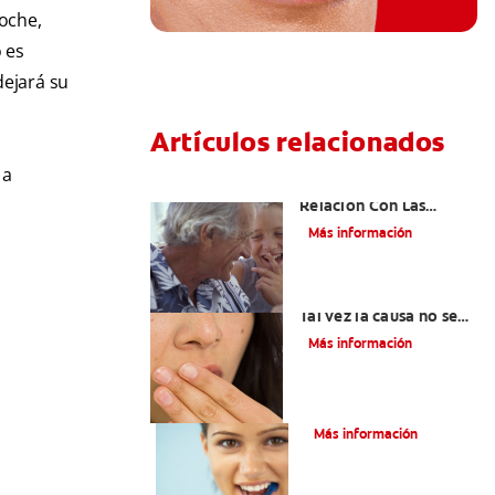
oche,
o es
dejará su
Artículos relacionados
 a
El Mal Aliento Y Su
Relación Con Las
Enfermedades Orales Y
Más información
Sistémicas
Mal aliento al respirar:
Tal vez la causa no sea
la higiene bucal
Más información
El ABC del mal aliento
Más información