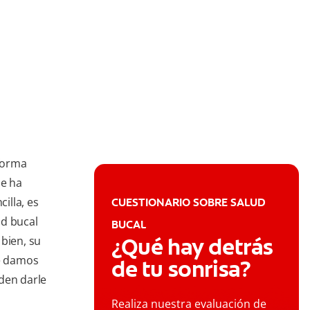
 forma
se ha
illa, es
CUESTIONARIO SOBRE SALUD
ud bucal
BUCAL
¿Qué hay detrás
bien, su
le damos
de tu sonrisa?
den darle
Realiza nuestra evaluación de