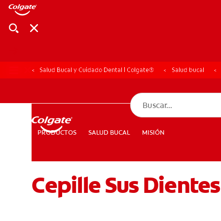
Salud Bucal y Cuidado Dental | Colgate®
Salud bucal
CHEQUEO DE SAL
CHEQUEO DE 
SALUD BUCAL
MISIÓN
PRODUCTOS
PRODUCTOS
SALUD BUCAL
MISIÓN
Cepille Sus Diente
PARA PROFESIONALES
CUPONES
DÓNDE COMPRAR