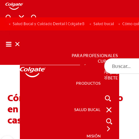
Salud Bucal y Cuidado Dental | Colgate®
Salud bucal
Cómo quit
PARA PROFESIONALES
CUPONES
DÓNDE COMPRAR
PE (ES)
SUSCRÍBETE
PRODUCTOS
PRODUCTOS
Cómo quitar el mal aliento
en la boca con remedios
SALUD BUCAL
SALUD BUCAL
caseros
MISIÓN