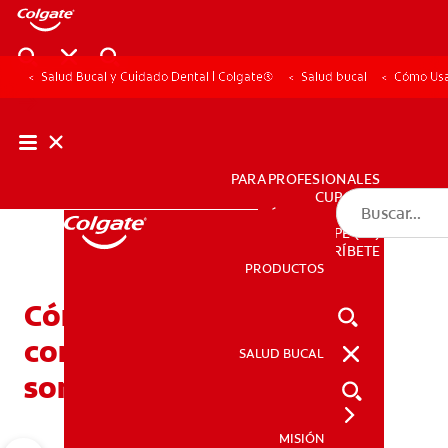
Salud Bucal y Cuidado Dental | Colgate®
Salud bucal
Cómo Usar
PARA PROFESIONALES
CUPONES
DÓNDE COMPRAR
PE (ES)
SUSCRÍBETE
PRODUCTOS
PRODUCTOS
Cómo usar la seda dental
correctamente para una
SALUD BUCAL
SALUD BUCAL
sonrisa sana
MISIÓN