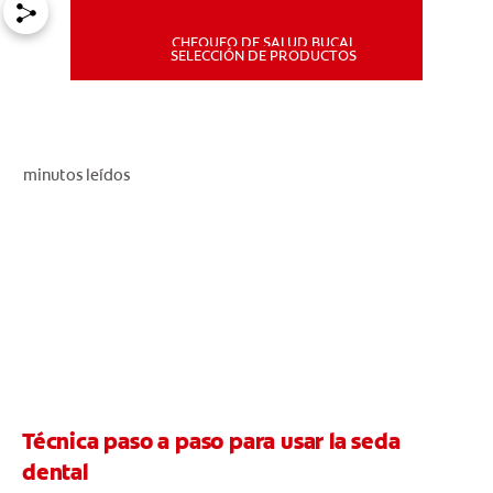
CHEQUEO DE SALUD BUCAL
MISIÓN
SELECCIÓN DE PRODUCTOS
CHEQUEO DE SALUD BUCAL
SELECCIÓN DE PRODUCTOS
minutos leídos
PARA PROFESIONALES
CUPONES
DÓNDE COMPRAR
PE (ES)
Técnica paso a paso para usar la seda
SUSCRÍBETE
dental