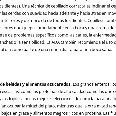
s dientes). Una técnica de cepillado correcta es inclinar el ce
r las cerdas con suavidad hacia adelante y hacia atrás en mo
, interiores y de mordida de todos los dientes. Cepíllese tamb
 de dientes que quepa cómodamente en la boca y una crema de
rse de problemas específicos como las caries, la enfermedad
 manchas o la sensibilidad. La ADA también recomienda el uso 
z al día como parte de una rutina diaria para una boca sana.
de bebidas y alimentos azucarados.
Los granos enteros, lo
s frescas, así como las proteínas de alta calidad como las que 
y los frijoles son las mejores elecciones de comida para una 
rían ocupar la mitad del plato, mientras que la otra mitad ten
 bajos en grasa y alimentos magros ricos en proteína. Las fru