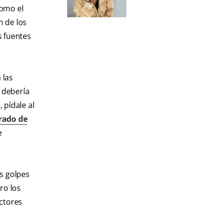
como el
ón de los
s fuentes
 las
e debería
 pídale al
rado de
e
s golpes
ro los
ectores