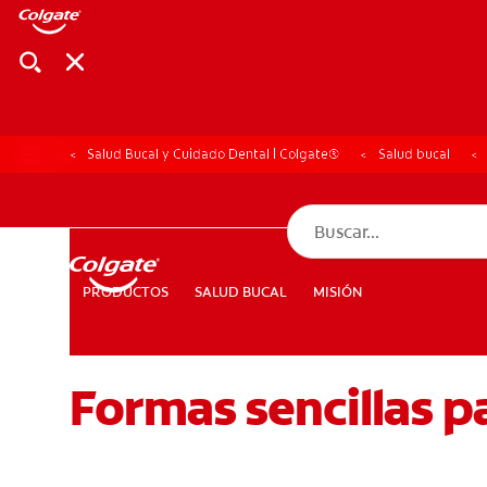
Salud Bucal y Cuidado Dental | Colgate®
Salud bucal
CHEQUEO DE SAL
CHEQUEO DE 
SALUD BUCAL
MISIÓN
PRODUCTOS
PRODUCTOS
SALUD BUCAL
MISIÓN
Formas sencillas p
PARA PROFESIONALES
CUPONES
DÓNDE COMPRAR