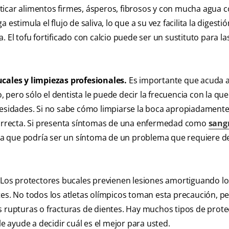
ticar alimentos firmes, ásperos, fibrosos y con mucha agua 
a estimula el flujo de saliva, lo que a su vez facilita la digesti
 El tofu fortificado con calcio puede ser un sustituto para la
ucales y limpiezas profesionales.
Es importante que acuda a
pero sólo el dentista le puede decir la frecuencia con la qu
cesidades. Si no sabe cómo limpiarse la boca apropiadamente,
 correcta. Si presenta síntomas de una enfermedad como
sang
, ya que podría ser un síntoma de un problema que requiere d
Los protectores bucales previenen lesiones amortiguando lo
tes. No todos los atletas olímpicos toman esta precaución, pe
s rupturas o fracturas de dientes. Hay muchos tipos de prot
le ayude a decidir cuál es el mejor para usted.