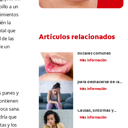
pillo a un
vimientos
ién la
ntal que
Artículos relacionados
 de las
de un
Ocho infecciones
bucales comunes
Más información
6 maneras naturales
para deshacerse de las
lesiones bucales
Más información
s panes y
contienen
Queilitis angular:
boca sana.
Causas, síntomas y
tratamientos
dría que
Más información
tas y los