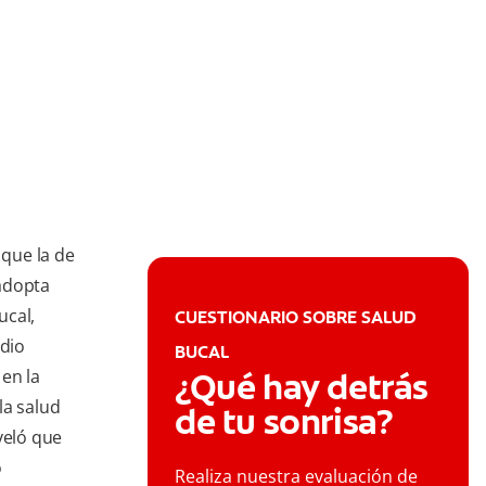
que la de
 adopta
ucal,
CUESTIONARIO SOBRE SALUD
udio
BUCAL
en la
¿Qué hay detrás
la salud
de tu sonrisa?
veló que
o
Realiza nuestra evaluación de