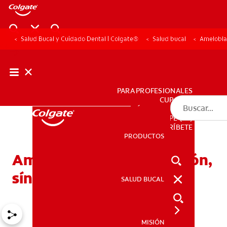
Salud Bucal y Cuidado Dental | Colgate®
Salud bucal
Amelobla
PARA PROFESIONALES
CUPONES
DÓNDE COMPRAR
PE (ES)
SUSCRÍBETE
PRODUCTOS
PRODUCTOS
Ameloblastoma: Definición,
síntomas y tratamiento
SALUD BUCAL
SALUD BUCAL
MISIÓN