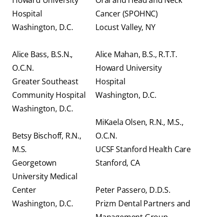
Howard University
Oral and Head and Neck
Hospital
Cancer (SPOHNC)
Washington, D.C.
Locust Valley, NY
Alice Bass, B.S.N.,
Alice Mahan, B.S., R.T.T.
O.C.N.
Howard University
Greater Southeast
Hospital
Community Hospital
Washington, D.C.
Washington, D.C.
MiKaela Olsen, R.N., M.S.,
Betsy Bischoff, R.N.,
O.C.N.
M.S.
UCSF Stanford Health Care
Georgetown
Stanford, CA
University Medical
Center
Peter Passero, D.D.S.
Washington, D.C.
Prizm Dental Partners and