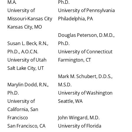
M.A.
Ph.D.
University of
University of Pennsylvania
Missouri-Kansas City
Philadelphia, PA
Kansas City, MO
Douglas Peterson, D.M.D.,
Susan L. Beck, R.N.,
Ph.D.
Ph.D., A.O.C.N.
University of Connecticut
University of Utah
Farmington, CT
Salt Lake City, UT
Mark M. Schubert, D.D.S.,
Marylin Dodd, R.N.,
M.S.D.
Ph.D.
University of Washington
University of
Seattle, WA
California, San
Francisco
John Wingard, M.D.
San Francisco, CA
University of Florida