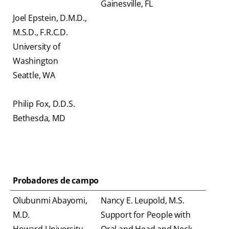
Gainesville, FL
Joel Epstein, D.M.D.,
M.S.D., F.R.C.D.
University of
Washington
Seattle, WA
Philip Fox, D.D.S.
Bethesda, MD
Probadores de campo
Olubunmi Abayomi,
Nancy E. Leupold, M.S.
M.D.
Support for People with