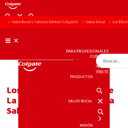
Salud Bucal y Cuidado Dental | Colgate®
Salud bucal
Los Efect
PARA PROFESIONALES
CUPONES
DÓNDE COMPRAR
PE (ES)
SUSCRÍBETE
PRODUCTOS
PRODUCTOS
Los Efectos Colaterales De
La Quimioterapia Sobre La
SALUD BUCAL
SALUD BUCAL
Salud Dental
MISIÓN