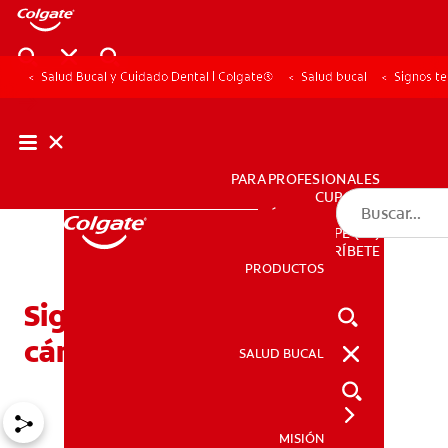
Salud Bucal y Cuidado Dental | Colgate®
Salud bucal
Signos t
PARA PROFESIONALES
CUPONES
DÓNDE COMPRAR
PE (ES)
SUSCRÍBETE
PRODUCTOS
PRODUCTOS
Signos tempranos del
cáncer de boca
SALUD BUCAL
SALUD BUCAL
MISIÓN