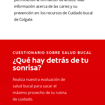
información acerca de las caries y su
prevención en: los recursos de Cuidado bucal
de Colgate.
CUESTIONARIO SOBRE SALUD BUCAL
¿Qué hay detrás de tu
sonrisa?
Realiza nuestra evaluación de
salud bucal para sacar el
máximo provecho de tu rutina
de cuidado.