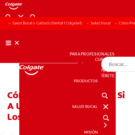
Salud Bucal y Cuidado Dental | Colgate®
Salud bucal
Cómo Prev
PARA PROFESIONALES
CUPONES
DÓNDE COMPRAR
PE (ES)
SUSCRÍBETE
PRODUCTOS
PRODUCTOS
Cómo Prevenir Las Caries Si
A Usted Le Gustan Mucho
SALUD BUCAL
SALUD BUCAL
Los Dulces
MISIÓN