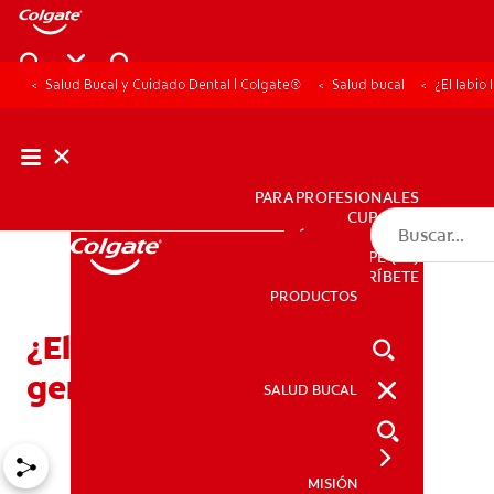
Salud Bucal y Cuidado Dental | Colgate®
Salud bucal
¿El labio
PARA PROFESIONALES
CUPONES
DÓNDE COMPRAR
PE (ES)
SUSCRÍBETE
PRODUCTOS
PRODUCTOS
¿El labio leporino es
genético?
SALUD BUCAL
SALUD BUCAL
MISIÓN