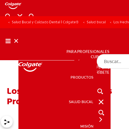
Salud Bucal y Cuidado Dental | Colgate®
Salud bucal
Los Hech
PARA PROFESIONALES
CUPONES
DÓNDE COMPRAR
PE (ES)
SUSCRÍBETE
PRODUCTOS
PRODUCTOS
Los Hechos Acerca De Los
Protectores Bucales
SALUD BUCAL
SALUD BUCAL
MISIÓN