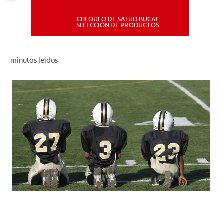
CHEQUEO DE SALUD BUCAL
MISIÓN
SELECCIÓN DE PRODUCTOS
CHEQUEO DE SALUD BUCAL
minutos leídos
SELECCIÓN DE PRODUCTOS
PARA PROFESIONALES
CUPONES
DÓNDE COMPRAR
PE (ES)
SUSCRÍBETE