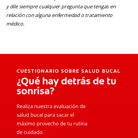
y dile siempre cualquier pregunta que tengas en
relación con alguna enfermedad o tratamiento
médico.
CUESTIONARIO SOBRE SALUD BUCAL
¿Qué hay detrás de tu
sonrisa?
Realiza nuestra evaluación de
salud bucal para sacar el
máximo provecho de tu rutina
de cuidado.