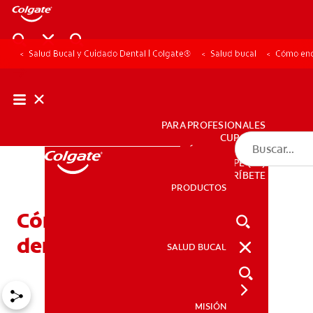
Salud Bucal y Cuidado Dental | Colgate®
Salud bucal
Cómo enco
PARA PROFESIONALES
CUPONES
DÓNDE COMPRAR
PE (ES)
SUSCRÍBETE
PRODUCTOS
PRODUCTOS
Cómo encontrar el mejor
dentista cerca de usted
SALUD BUCAL
SALUD BUCAL
MISIÓN