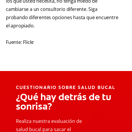
los que usted necesita, no tenga miedo de
cambiarse a un consultorio diferente. Siga
probando diferentes opciones hasta que encuentre
el apropiado.
Fuente: Flickr
CUESTIONARIO SOBRE SALUD BUCAL
¿Qué hay detrás de tu
sonrisa?
Realiza nuestra evaluación de
salud bucal para sacar el