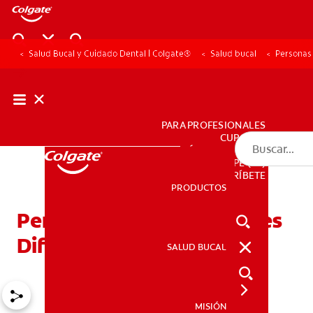
Salud Bucal y Cuidado Dental | Colgate®
Salud bucal
Personas
PARA PROFESIONALES
CUPONES
DÓNDE COMPRAR
PE (ES)
SUSCRÍBETE
PRODUCTOS
PRODUCTOS
Personas Con Capacidades
Diferentes Y Salud Bucal
SALUD BUCAL
SALUD BUCAL
MISIÓN