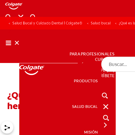
Salud Bucal y Cuidado Dental | Colgate®
Salud bucal
¿Qué es l
PARA PROFESIONALES
CUPONES
DÓNDE COMPRAR
PE (ES)
SUSCRÍBETE
PRODUCTOS
PRODUCTOS
¿Qué es la microsomía
hemifacial?
SALUD BUCAL
SALUD BUCAL
MISIÓN