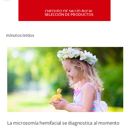
CHEQUEO DE SALUD BUCAL
MISIÓN
SELECCIÓN DE PRODUCTOS
CHEQUEO DE SALUD BUCAL
minutos leídos
SELECCIÓN DE PRODUCTOS
PARA PROFESIONALES
CUPONES
DÓNDE COMPRAR
PE (ES)
SUSCRÍBETE
La microsomía hemifacial se diagnostica al momento