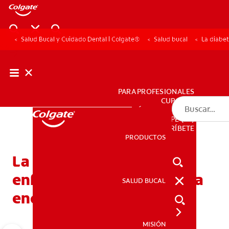
Salud Bucal y Cuidado Dental | Colgate®
Salud bucal
La diabe
PARA PROFESIONALES
CUPONES
DÓNDE COMPRAR
PE (ES)
SUSCRÍBETE
PRODUCTOS
PRODUCTOS
La diabetes y otras
enfermedades del sistema
SALUD BUCAL
SALUD BUCAL
endocrino
MISIÓN