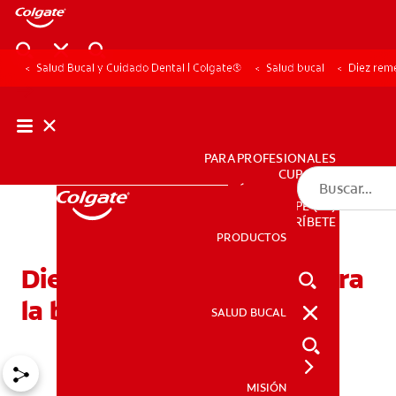
Salud Bucal y Cuidado Dental | Colgate®
Salud bucal
Diez reme
PARA PROFESIONALES
CUPONES
DÓNDE COMPRAR
PE (ES)
SUSCRÍBETE
PRODUCTOS
PRODUCTOS
Diez remedios caseros para
la boca seca
SALUD BUCAL
SALUD BUCAL
MISIÓN