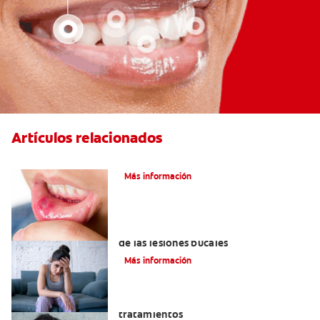
Artículos relacionados
Ocho infecciones bucales comunes
Más información
6 maneras naturales para deshacerse
de las lesiones bucales
Más información
Queilitis angular: Causas, síntomas y
tratamientos