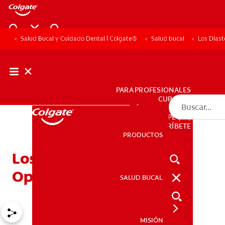
Salud Bucal y Cuidado Dental | Colgate®
Salud bucal
Los Dias
PARA PROFESIONALES
CUPONES
DÓNDE COMPRAR
PE (ES)
SUSCRÍBETE
PRODUCTOS
PRODUCTOS
Los Diastemas Y Las
Opciones De Tratamiento
SALUD BUCAL
SALUD BUCAL
MISIÓN