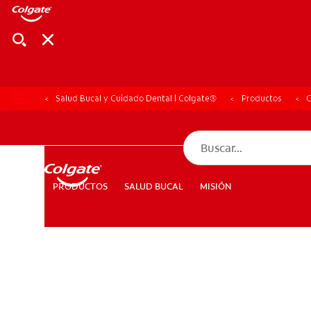
Salud Bucal y Cuidado Dental | Colgate®
Productos
C
CHEQUEO DE SAL
CHEQUEO DE 
SALUD BUCAL
MISIÓN
PRODUCTOS
PRODUCTOS
SALUD BUCAL
MISIÓN
PARA PROFESIONALES
CUPONES
DÓNDE COMPRAR