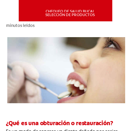
CHEQUEO DE SALUD BUCAL
MISIÓN
SELECCIÓN DE PRODUCTOS
minutos leídos
CHEQUEO DE SALUD BUCAL
SELECCIÓN DE PRODUCTOS
PARA PROFESIONALES
CUPONES
DÓNDE COMPRAR
PE (ES)
SUSCRÍBETE
¿Qué es una obturación o restauración?