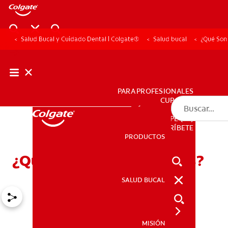
Salud Bucal y Cuidado Dental | Colgate®
Salud bucal
¿Qué Son
PARA PROFESIONALES
CUPONES
DÓNDE COMPRAR
PE (ES)
SUSCRÍBETE
PRODUCTOS
PRODUCTOS
¿Qué Son Las Amalgamas?
SALUD BUCAL
SALUD BUCAL
MISIÓN