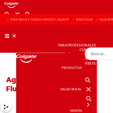
Salud Bucal y Cuidado Dental | Colgate®
Salud bucal
Agua Emb
PARA PROFESIONALES
CUPONES
DÓNDE COMPRAR
PE (ES)
SUSCRÍBETE
PRODUCTOS
PRODUCTOS
Agua Embotellada Y
Fluoruro
SALUD BUCAL
SALUD BUCAL
MISIÓN