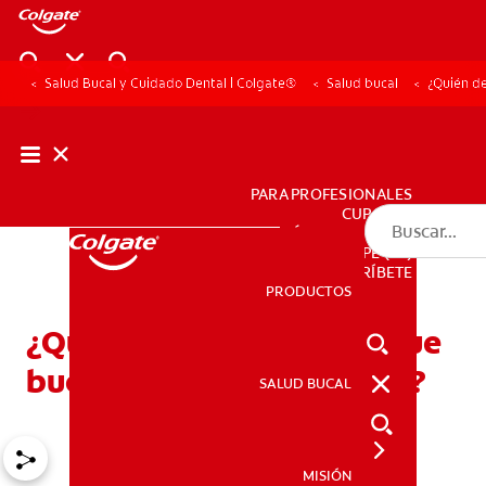
Salud Bucal y Cuidado Dental | Colgate®
Salud bucal
¿Quién de
PARA PROFESIONALES
CUPONES
DÓNDE COMPRAR
PE (ES)
SUSCRÍBETE
PRODUCTOS
PRODUCTOS
¿Quién debe usar enjuague
bucal con flúor y por qué?
SALUD BUCAL
SALUD BUCAL
MISIÓN