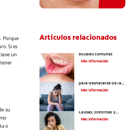
Artículos relacionados
o. Porque
ro. Si es
Ocho infecciones
bucales comunes
 tiene un
Más información
btener
6 maneras naturales
para deshacerse de las
lesiones bucales
Más información
Queilitis angular:
de su
Causas, síntomas y
tratamientos
como
Más información
ta o