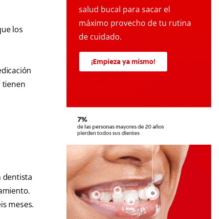
salud bucal para sacar el
máximo provecho de tu rutina
que los
de cuidado.
¡Empieza ya mismo!
edicación
 tienen
.
n dentista
tamiento.
eis meses.