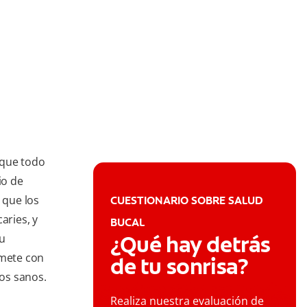
o que todo
io de
 que los
CUESTIONARIO SOBRE SALUD
aries, y
BUCAL
¿Qué hay detrás
su
mete con
de tu sonrisa?
tos sanos.
Realiza nuestra evaluación de