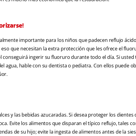
orizarse!
ecialmente importante para los niños que padecen reflujo ácid
so que necesitan la extra protección que les ofrece el fluoru
l conseguirá ingerir su fluoruro durante todo el día. Si usted
r del agua, hable con su dentista o pediatra. Con ellos puede o
úor.
dulces y las bebidas azucaradas. Si desea proteger los dientes 
boca. Evite los alimentos que disparan el típico reflujo, tales 
endas de su hijo; evite la ingesta de alimentos antes de la sies