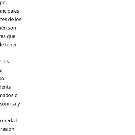
po,
incipales
tes de los
ién son
res que
de tener
e los
e
so
dental
lmados o
sonrisa y
fermedad
presión