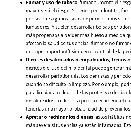
Fumar y uso de tabaco
: fumar aumenta el riesg
mayor será el riesgo. Si tienes periodontitis, fu
por las que algunos casos de periodontitis son re
fumadores. Y suelen desarrollar bolsas periodo
más propensos a perder más hueso a medida que
afectan la salud de tus encías, fumar o no fumar
un papel importantítisimo en el control de la peri
Dientes desalineados o empalmados, frenos o 
dientes o el uso del hilo dental puede generar má
desarrollar periodontitis. Los dentistas y period
cuando se dificulte la limpieza. Por ejemplo, pod
para limpiar alrededor de las prótesis o desliza
desalineados, tu dentista podría recomendarte u
tendrías una mayor probabilidad de prevenir lo
Apretar o rechinar los dientes
: estos hábitos n
más severa si tus encías ya están inflamadas. Est