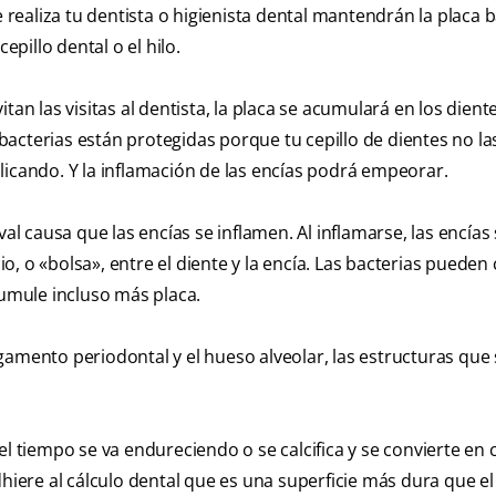
e realiza tu dentista o higienista dental mantendrán la placa 
epillo dental o el hilo.
an las visitas al dentista, la placa se acumulará en los diente
s bacterias están protegidas porque tu cepillo de dientes no la
iplicando. Y la inflamación de las encías podrá empeorar.
al causa que las encías se inflamen. Al inflamarse, las encías
, o «bolsa», entre el diente y la encía. Las bacterias pueden 
cumule incluso más placa.
 ligamento periodontal y el hueso alveolar, las estructuras que
l tiempo se va endureciendo o se calcifica y se convierte en 
dhiere al cálculo dental que es una superficie más dura que e