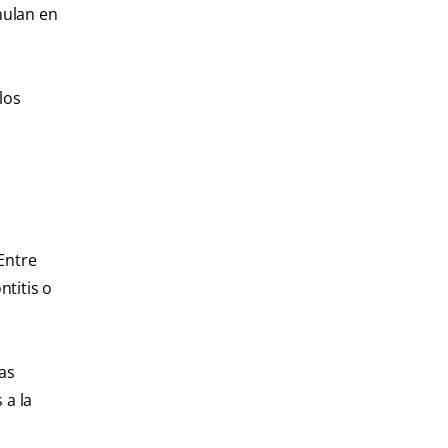
mulan en
los
 Entre
titis o
as
 a la