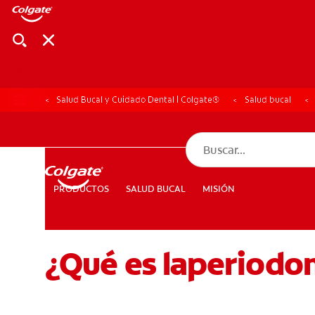
Salud Bucal y Cuidado Dental | Colgate®
Salud bucal
CHEQUEO DE SAL
CHEQUEO DE 
SALUD BUCAL
MISIÓN
PRODUCTOS
PRODUCTOS
SALUD BUCAL
MISIÓN
¿Qué es laperiodon
PARA PROFESIONALES
CUPONES
DÓNDE COMPRAR