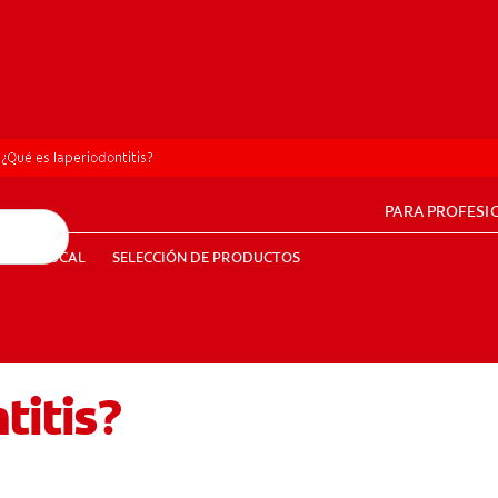
¿Qué es laperiodontitis?
PARA PROFESI
UD BUCAL
SELECCIÓN DE PRODUCTOS
SALUD BUCAL
SELECCIÓN DE PRODUCTOS
titis?
PE (ES)
SUSCRÍBETE