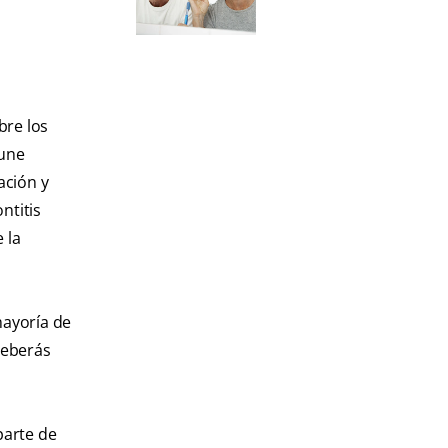
bre los
mune
ación y
ntitis
 la
mayoría de
deberás
parte de