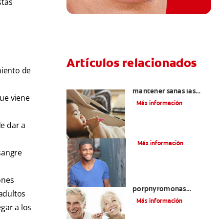
stas
Artículos relacionados
miento de
Cinco consejos para
mantener sanas las
que viene
encías de su bebé
Más información
e dar a
¿Qué es el periodonto?
Más información
 sangre
ones
La relación entre la
porphyromonas
adultos
gingivalis y la
Más información
enfermedad de las
gar a los
encías