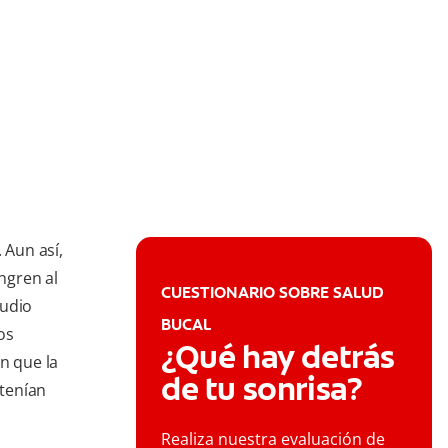
 Aun así,
ngren al
CUESTIONARIO SOBRE SALUD
tudio
BUCAL
os
¿Qué hay detrás
n que la
de tu sonrisa?
tenían
Realiza nuestra evaluación de