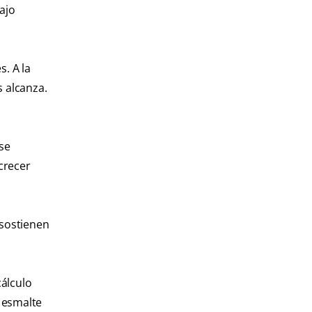
bajo
s. A la
s alcanza.
 se
crecer
 sostienen
cálculo
l esmalte