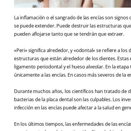
La inflamación o el sangrado de las encías son signos d
se puede extender. Puede destruir las estructuras que 
pueden aflojarse tanto que se tendrán que extraer.
«Peri» significa alrededor, y «odontal» se refiere a lo
estructuras que están alrededor de los dientes. Estas e
ligamento periodontal y el hueso alveolar. En la etapa t
únicamente a las encías. En casos más severos de la e
Durante muchos años, los científicos han tratado de de
bacterias de la placa dental son las culpables. Los 
infección en las encías puede afectar a la salud en gene
En los últimos tiempos, las enfermedades de las encía