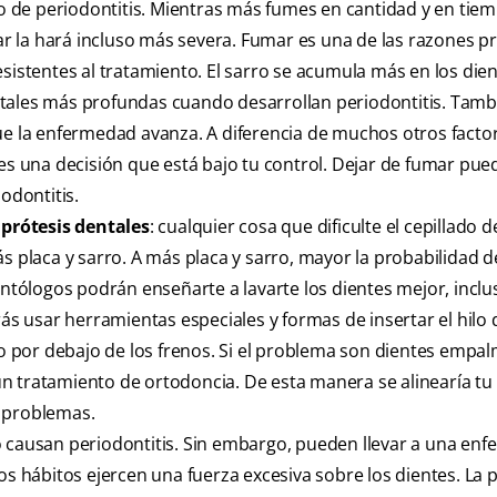
o de periodontitis. Mientras más fumes en cantidad y en tiem
mar la hará incluso más severa. Fumar es una de las razones pr
sistentes al tratamiento. El sarro se acumula más en los dien
ntales más profundas cuando desarrollan periodontitis. Tamb
 la enfermedad avanza. A diferencia de muchos otros facto
 es una decisión que está bajo tu control. Dejar de fumar pue
odontitis.
prótesis dentales
: cualquier cosa que dificulte el cepillado d
s placa y sarro. A más placa y sarro, mayor la probabilidad d
ontólogos podrán enseñarte a lavarte los dientes mejor, inclu
rás usar herramientas especiales y formas de insertar el hilo 
rlo por debajo de los frenos. Si el problema son dientes empa
n tratamiento de ortodoncia. De esta manera se alinearía tu 
s problemas.
o causan periodontitis. Sin embargo, pueden llevar a una en
os hábitos ejercen una fuerza excesiva sobre los dientes. La 