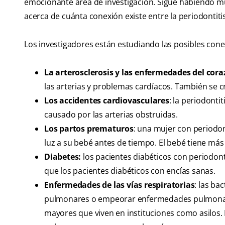
emocionante área de investigación. Sigue habiendo m
acerca de cuánta conexión existe entre la periodontit
Los investigadores están estudiando las posibles conex
La arterosclerosis y las enfermedades del cor
las arterias y problemas cardíacos. También se 
Los accidentes cardiovasculares
: la periodonti
causado por las arterias obstruidas.
Los partos prematuros
: una mujer con periodo
luz a su bebé antes de tiempo. El bebé tiene más 
Diabetes:
los pacientes diabéticos con periodont
que los pacientes diabéticos con encías sanas.
Enfermedades de las vías respiratorias
: las ba
pulmonares o empeorar enfermedades pulmonares
mayores que viven en instituciones como asilos. E