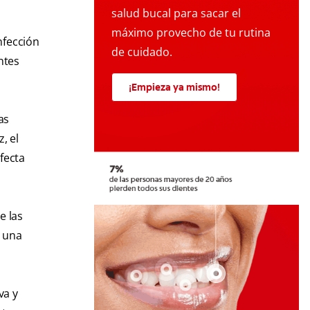
salud bucal para sacar el
máximo provecho de tu rutina
nfección
de cuidado.
ntes
¡Empieza ya mismo!
as
, el
afecta
e las
o una
va y