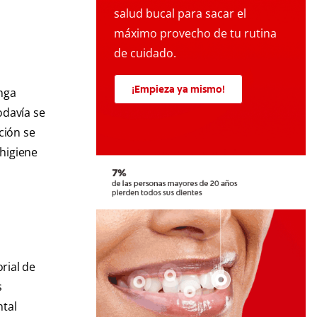
salud bucal para sacar el
máximo provecho de tu rutina
de cuidado.
¡Empieza ya mismo!
nga
odavía se
ción se
 higiene
rial de
s
ntal