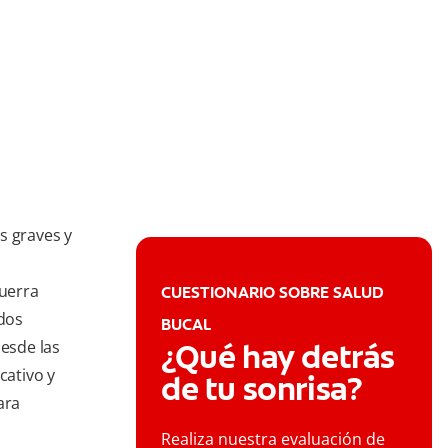
s graves y
guerra
CUESTIONARIO SOBRE SALUD
ados
BUCAL
esde las
¿Qué hay detrás
cativo y
de tu sonrisa?
ara
Realiza nuestra evaluación de