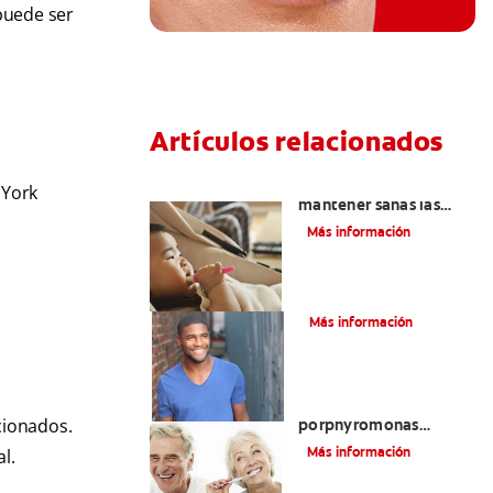
puede ser
Artículos relacionados
Cinco consejos para
 York
mantener sanas las
encías de su bebé
Más información
¿Qué es el periodonto?
Más información
La relación entre la
cionados.
porphyromonas
gingivalis y la
Más información
l.
enfermedad de las
encías