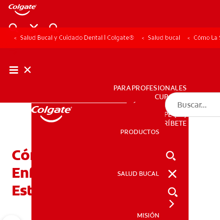
Salud Bucal y Cuidado Dental | Colgate®
Salud bucal
Cómo La 
PARA PROFESIONALES
CUPONES
DÓNDE COMPRAR
PE (ES)
SUSCRÍBETE
PRODUCTOS
PRODUCTOS
Cómo La Salud Bucal Y
Enfermedades Cardíacas
SALUD BUCAL
SALUD BUCAL
Están Asociadas
MISIÓN