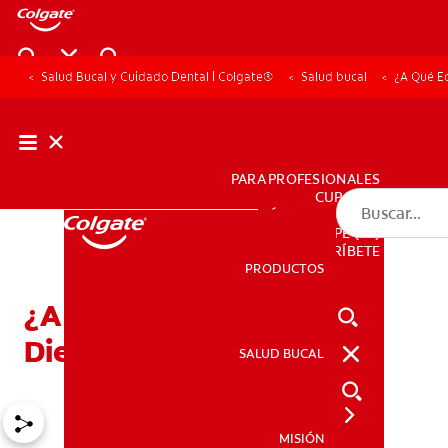
Salud Bucal y Cuidado Dental | Colgate®
Salud bucal
¿A Qué E
PARA PROFESIONALES
CUPONES
DÓNDE COMPRAR
PE (ES)
SUSCRÍBETE
PRODUCTOS
PRODUCTOS
¿A Qué Edad Se Caen Los
Dientes De Los Niños?
SALUD BUCAL
SALUD BUCAL
MISIÓN