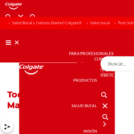
Salud Bucal y Cuidado Dental | Colgate®
Salud bucal
Todo Sob
PARA PROFESIONALES
CUPONES
DÓNDE COMPRAR
PE (ES)
SUSCRÍBETE
PRODUCTOS
PRODUCTOS
Todo Sobre El Nervio
Mandibular
SALUD BUCAL
SALUD BUCAL
MISIÓN