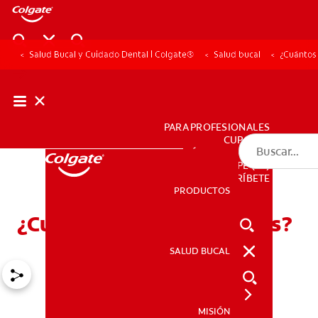
Salud Bucal y Cuidado Dental | Colgate®
Salud bucal
¿Cuántos
PARA PROFESIONALES
CUPONES
DÓNDE COMPRAR
PE (ES)
SUSCRÍBETE
PRODUCTOS
PRODUCTOS
¿Cuántos dientes tenemos?
SALUD BUCAL
SALUD BUCAL
MISIÓN