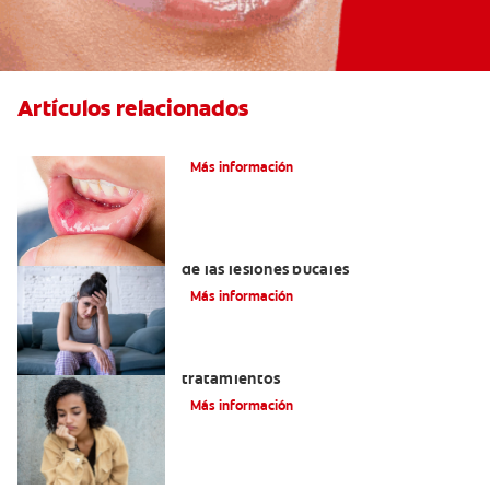
Artículos relacionados
Ocho infecciones bucales comunes
Más información
6 maneras naturales para deshacerse
de las lesiones bucales
Más información
Queilitis angular: Causas, síntomas y
tratamientos
Más información