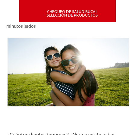
CHEQUEO DE SALUD BUCAL
MISIÓN
SELECCIÓN DE PRODUCTOS
minutos leídos
CHEQUEO DE SALUD BUCAL
SELECCIÓN DE PRODUCTOS
PARA PROFESIONALES
CUPONES
DÓNDE COMPRAR
PE (ES)
SUSCRÍBETE
¿Cuántos dientes tenemos? ¿Alguna vez te lo has