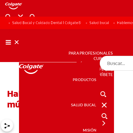
Salud Bucal y Cuidado Dental | Colgate®
Salud bucal
Hablemos
PARA PROFESIONALES
CUPONES
DÓNDE COMPRAR
PE (ES)
SUSCRÍBETE
PRODUCTOS
PRODUCTOS
Hablemos sobre los
músculos de la lengua
SALUD BUCAL
SALUD BUCAL
MISIÓN