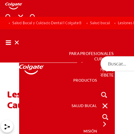
Salud Bucal y Cuidado Dental | Colgate®
Salud bucal
Lesiones
PARA PROFESIONALES
CUPONES
DÓNDE COMPRAR
PE (ES)
SUSCRÍBETE
PRODUCTOS
PRODUCTOS
Lesiones En La Lengua:
Causas Y Tratamiento
SALUD BUCAL
SALUD BUCAL
MISIÓN