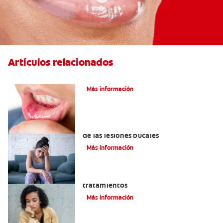
Artículos relacionados
Ocho infecciones bucales comunes
Más información
6 maneras naturales para deshacerse
de las lesiones bucales
Más información
Queilitis angular: Causas, síntomas y
tratamientos
Más información