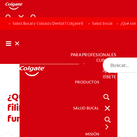
Salud Bucal y Cuidado Dental | Colgate®
Salud bucal
¿Qué son 
PARA PROFESIONALES
CUPONES
DÓNDE COMPRAR
PE (ES)
SUSCRÍBETE
PRODUCTOS
PRODUCTOS
¿Qué son las papilas
filiformes y cuál es su
SALUD BUCAL
SALUD BUCAL
función?
MISIÓN