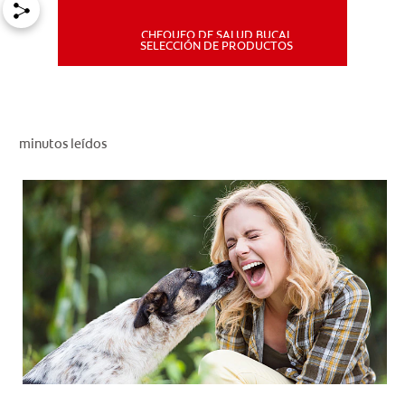
CHEQUEO DE SALUD BUCAL
MISIÓN
SELECCIÓN DE PRODUCTOS
CHEQUEO DE SALUD BUCAL
SELECCIÓN DE PRODUCTOS
minutos leídos
PARA PROFESIONALES
CUPONES
DÓNDE COMPRAR
PE (ES)
SUSCRÍBETE