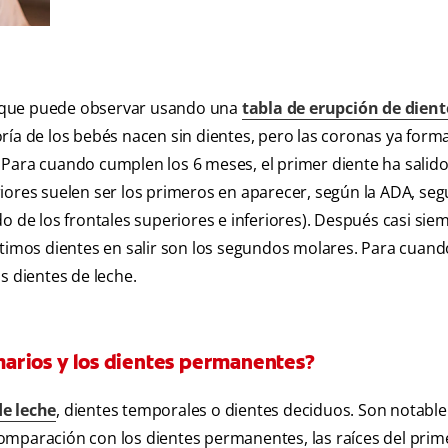
lgo que puede observar usando una
tabla de erupción de dient
ría de los bebés nacen sin dientes, pero las coronas ya form
r. Para cuando cumplen los 6 meses, el primer diente ha salid
periores suelen ser los primeros en aparecer, según la ADA, se
lado de los frontales superiores e inferiores). Después casi sie
ltimos dientes en salir son los segundos molares. Para cuand
s dientes de leche.
imarios y los dientes permanentes?
de leche
, dientes temporales o dientes deciduos. Son notab
omparación con los dientes permanentes, las raíces del pri