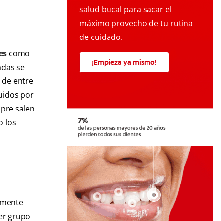
salud bucal para sacar el
máximo provecho de tu rutina
de cuidado.
es
como
¡Empieza ya mismo!
adas se
o de entre
guidos por
mpre salen
o los
lemente
mer grupo