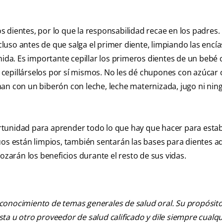
 dientes, por lo que la responsabilidad recae en los padres.
uso antes de que salga el primer diente, limpiando las encí
da. Es importante cepillar los primeros dientes de un bebé
cepillárselos por sí mismos. No les dé chupones con azúcar 
man con un biberón con leche, leche maternizada, jugo ni nin
rtunidad para aprender todo lo que hay que hacer para esta
uos están limpios, también sentarán las bases para dientes a
ozarán los beneficios durante el resto de sus vidas.
 conocimiento de temas generales de salud oral. Su propósito n
tista u otro proveedor de salud calificado y dile siempre cu