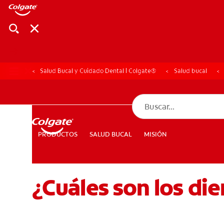
Salud Bucal y Cuidado Dental | Colgate®
Salud bucal
CHEQUEO DE SAL
CHEQUEO DE 
SALUD BUCAL
MISIÓN
PRODUCTOS
PRODUCTOS
SALUD BUCAL
MISIÓN
¿Cuáles son los di
PARA PROFESIONALES
CUPONES
DÓNDE COMPRAR