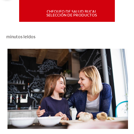
CHEQUEO DE SALUD BUCAL
MISIÓN
SELECCIÓN DE PRODUCTOS
CHEQUEO DE SALUD BUCAL
minutos leídos
SELECCIÓN DE PRODUCTOS
PARA PROFESIONALES
CUPONES
DÓNDE COMPRAR
PE (ES)
SUSCRÍBETE