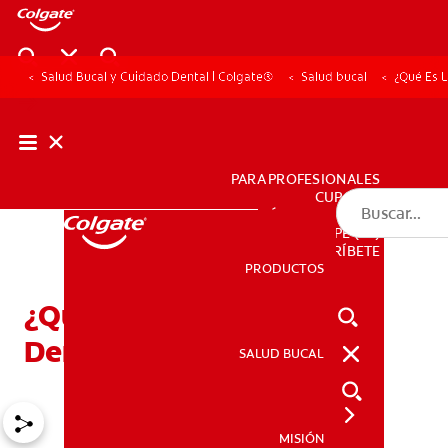
Salud Bucal y Cuidado Dental | Colgate®
Salud bucal
¿Qué Es 
PARA PROFESIONALES
CUPONES
DÓNDE COMPRAR
PE (ES)
SUSCRÍBETE
PRODUCTOS
PRODUCTOS
¿Qué Es La Geminación
Dental?
SALUD BUCAL
SALUD BUCAL
MISIÓN