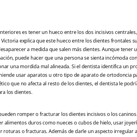
nteriores es tener un hueco entre los dos incisivos centrales
ictoria explica que este hueco entre los dientes frontales s
desaparecer a medida que salen más dientes. Aunque tener 
upación, puede hacer que una persona se sienta incómoda co
ar una mordida mal alineada. Si el dentista identifica un p
omiende usar aparatos u otro tipo de aparato de ortodoncia p
co que no afecta al resto de los dientes, el dentista le podrí
ara los dientes.
pueden romper o fracturar los dientes incisivos o los caninos
 alimentos duros como nueces o cubos de hielo, usar joyerí
 roturas o fracturas. Además de darle un aspecto irregular a