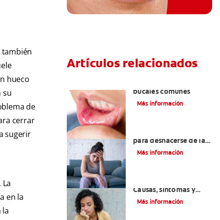
, también
Artículos relacionados
uele
un hueco
Ocho infecciones
bucales comunes
n su
Más información
roblema de
ara cerrar
6 maneras naturales
a sugerir
para deshacerse de las
lesiones bucales
Más información
Queilitis angular:
. La
Causas, síntomas y
a en la
tratamientos
Más información
 la