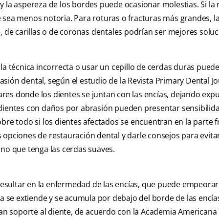
 la aspereza de los bordes puede ocasionar molestias. Si la 
 sea menos notoria. Para roturas o fracturas más grandes, l
, de carillas o de coronas dentales podrían ser mejores soluc
 la técnica incorrecta o usar un cepillo de cerdas duras pued
sión dental, según el estudio de la Revista Primary Dental Jo
res donde los dientes se juntan con las encías, dejando expu
 dientes con daños por abrasión pueden presentar sensibilid
bre todo si los dientes afectados se encuentran en la parte f
 opciones de restauración dental y darle consejos para evita
uno que tenga las cerdas suaves.
esultar en la enfermedad de las encías, que puede empeorar 
aca se extiende y se acumula por debajo del borde de las encí
 dan soporte al diente, de acuerdo con la Academia Americana