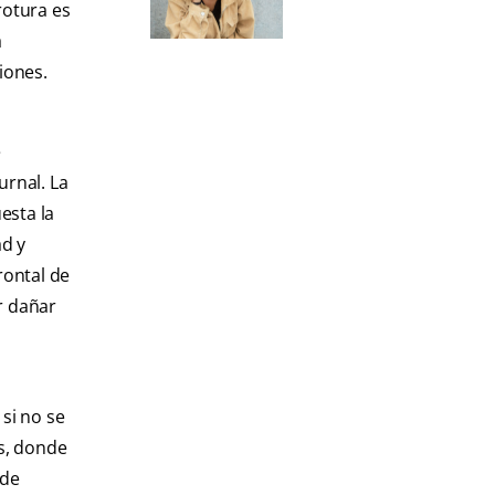
rotura es
a
iones.
e
urnal. La
esta la
ad y
rontal de
r dañar
si no se
as, donde
 de