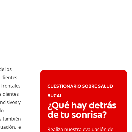
de los
 dientes:
s frontales
CUESTIONARIO SOBRE SALUD
os dientes
BUCAL
incisivos y
¿Qué hay detrás
do
de tu sonrisa?
es también
uación, le
Realiza nuestra evaluación de