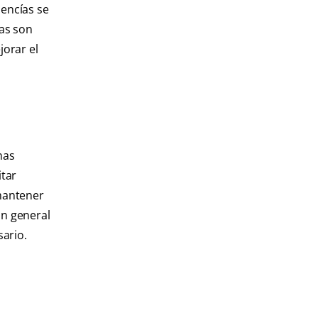
encías se
das son
jorar el
nas
itar
 mantener
ón general
sario.