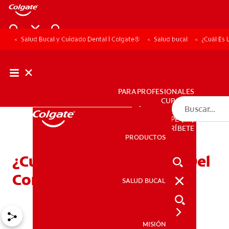
Salud Bucal y Cuidado Dental | Colgate®
Salud bucal
¿Cuál Es
PARA PROFESIONALES
CUPONES
DÓNDE COMPRAR
PE (ES)
SUSCRÍBETE
PRODUCTOS
PRODUCTOS
¿Cuál Es La Importancia Del
Conducto De Wharton?
SALUD BUCAL
SALUD BUCAL
MISIÓN