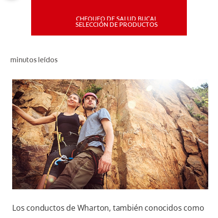
CHEQUEO DE SALUD BUCAL
MISIÓN
SELECCIÓN DE PRODUCTOS
CHEQUEO DE SALUD BUCAL
minutos leídos
SELECCIÓN DE PRODUCTOS
PARA PROFESIONALES
CUPONES
DÓNDE COMPRAR
PE (ES)
SUSCRÍBETE
Los conductos de Wharton, también conocidos como