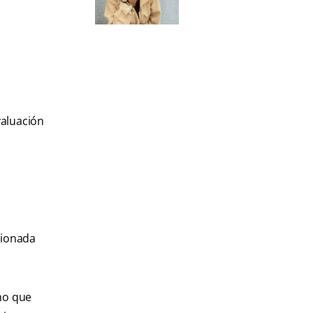
valuación
cionada
eno que