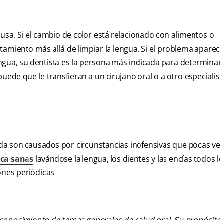
usa. Si el cambio de color está relacionado con alimentos o
tamiento más allá de limpiar la lengua. Si el problema aparec
gua, su dentista es la persona más indicada para determinar
puede que le transfieran a un cirujano oral o a otro especiali
da son causados por circunstancias inofensivas que pocas v
oca sanas
lavándose la lengua, los dientes y las encías todos l
ones periódicas.
 conocimiento de temas generales de salud oral. Su propósito n