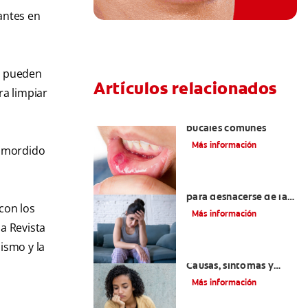
antes en
n pueden
Artículos relacionados
ra limpiar
Ocho infecciones
bucales comunes
Más información
a mordido
6 maneras naturales
para deshacerse de las
con los
lesiones bucales
Más información
la Revista
ismo y la
Queilitis angular:
Causas, síntomas y
tratamientos
Más información