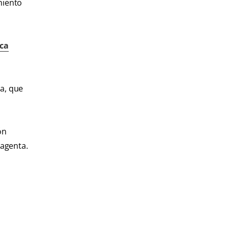
miento
ica
ua, que
ón
magenta.