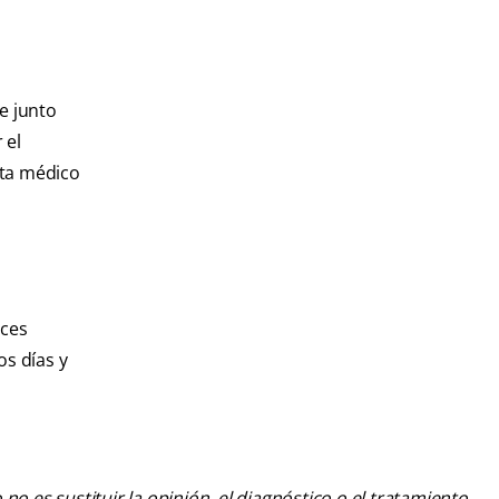
e junto
 el
sta médico
eces
os días y
o es sustituir la opinión, el diagnóstico o el tratamiento