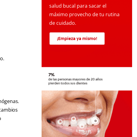
salud bucal para sacar el
máximo provecho de tu rutina
de cuidado.
¡Empieza ya mismo!
o.
omógenas.
 cambios
o